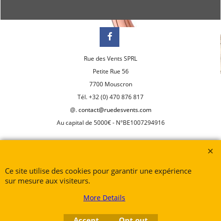
Rue des Vents SPRL
Petite Rue 56
7700 Mouscron
Tél. +32 (0) 470 876 817
@.
contact@ruedesvents.com
Au capital de 5000€ - N°BE1007294916
To create online store
ShopFactory eCommerce
software was used.
Ce site utilise des cookies pour garantir une expérience
sur mesure aux visiteurs.
More Details
Accept
Opt out