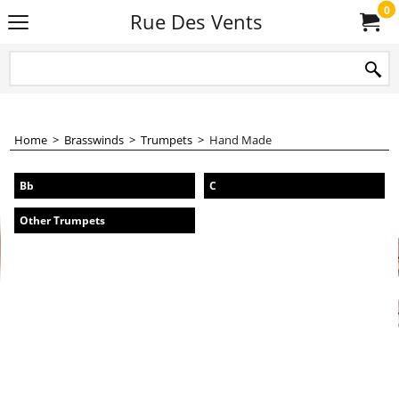
0
Rue Des Vents
Home
>
Brasswinds
>
Trumpets
>
Hand Made
Bb
C
Other Trumpets