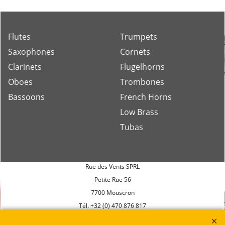
Flutes
Trumpets
Saxophones
Cornets
Clarinets
Flugelhorns
Oboes
Trombones
Bassoons
French Horns
Low Brass
Tubas
Rue des Vents SPRL
Petite Rue 56
7700 Mouscron
Tél. +32 (0) 470 876 817
@.
contact@ruedesvents.com