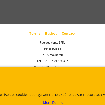
Terms
Basket
Contact
Rue des Vents SPRL
Petite Rue 56
7700 Mouscron
Tél. +32 (0) 470 876 817
@.
contact@ruedesvents.com
Au capital de 5000€ - N°BE1007294916
To create online store
ShopFactory eCommerce
software was used.
 utilise des cookies pour garantir une expérience sur mesure aux vi
More Details