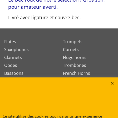
pour amateur averti.
Livré avec ligature et couvre-bec.
Flutes
Trumpets
Saxophones
Cornets
Clarinets
Flugelhorns
Oboes
Trombones
Bassoons
French Horns
Low Brass
Tubas
Rue des Vents SPRL
Ce site utilise des cookies pour garantir une expérience
Petite Rue 56