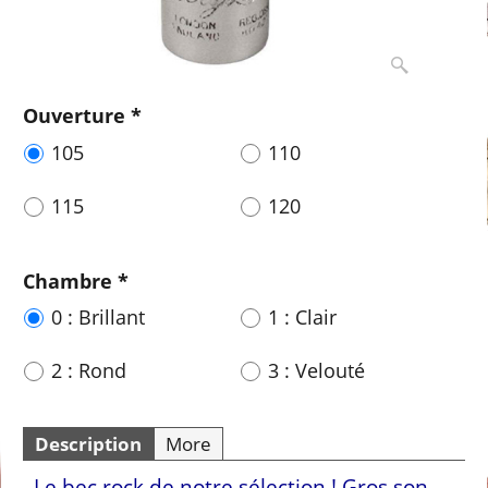
Ouverture
*
105
110
115
120
Chambre
*
0 : Brillant
1 : Clair
2 : Rond
3 : Velouté
Description
More
Le bec rock de notre sélection ! Gros son,