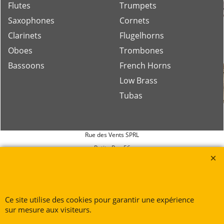
Flutes
Trumpets
Saxophones
Cornets
Clarinets
Flugelhorns
Oboes
Trombones
Bassoons
French Horns
Low Brass
Tubas
Rue des Vents SPRL
Petite Rue 56
7700 Mouscron
Tél. +32 (0) 470 876 817
@.
contact@ruedesvents.com
Ce site utilise des cookies pour garantir une expérience
Au capital de 5000€ - N°BE1007294916
sur mesure aux visiteurs.