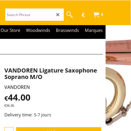
€
0
Our Store
Woodwinds
Brasswinds
Marques
VANDOREN Ligature Saxophone
Soprano M/O
VANDOREN
44.00
€
€
36.36
Delivery time:
5-7 jours