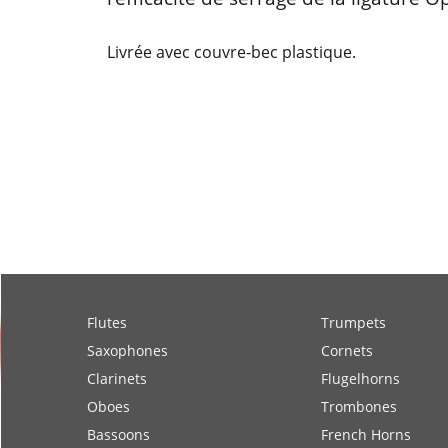
Plaqué Or rose
(
€50.00
,
€41.32
)
Description
More
La nouvelle ligature M/O allie la légèr
l’efficacité de serrage de la ligature 
Livrée avec couvre-bec plastique.
Flutes
Trumpets
Saxophones
Cornets
Clarinets
Flugelhorns
Oboes
Trombones
Bassoons
French Horns