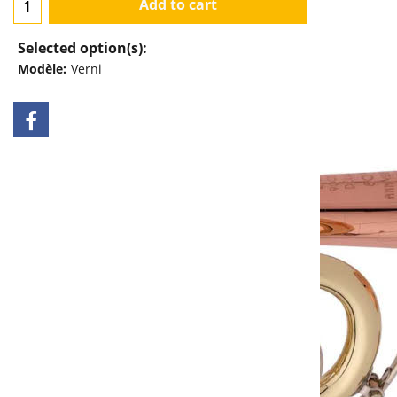
Add to cart
Selected option(s):
Modèle:
Verni