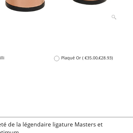
lli
Plaqué Or
(
€35.00
,
€28.93
)