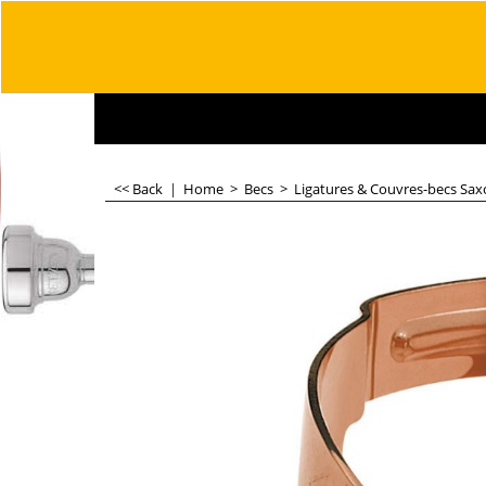
<< Back
|
Home
>
Becs
>
Ligatures & Couvres-becs Sa